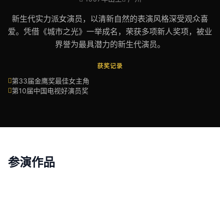
新生代实力派女演员，以清新自然的表演风格深受观众喜
爱。凭借《城市之光》一举成名，荣获多项新人奖项，被业
界誉为最具潜力的新生代演员。
获奖记录
第33届金鹰奖最佳女主角
第10届中国电视好演员奖
参演作品
城市之光
长安幻夜
电视剧 · 2025
电影 · 2026