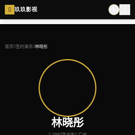
跳过导航
玖玖影视
首页
签约演员
林晓彤
林晓彤
1997年出生
广州