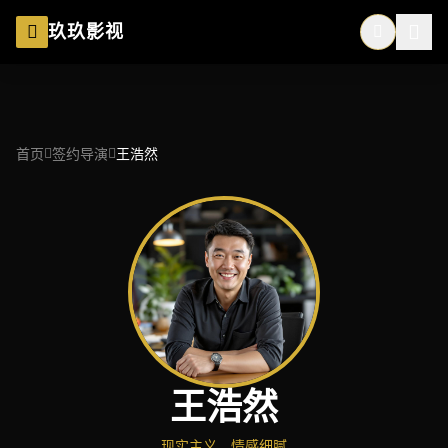
跳过导航
玖玖影视
首页
签约导演
王浩然
王浩然
现实主义、情感细腻